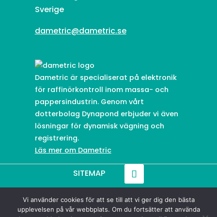
Sverige
dametric@dametric.se
Dametric är specialiserat på elektronik
för raffinörkontroll inom massa- och
pappersindustrin. Genom vårt
dotterbolag Dynapond erbjuder vi även
lösningar för dynamisk vägning och
registrering.
Läs mer om Dametric
SITEMAP
Vi använder cookies för att se till att vi ger dig den bästa
© 2021-
2026
Dametric
upplevelsen på vår webbplats. Om du fortsätter att använda