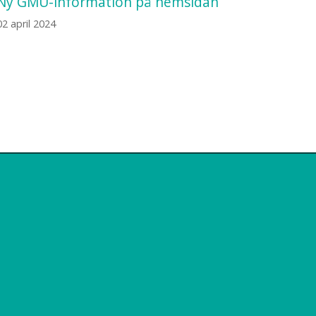
Ny GMU-information på hemsidan
02 april 2024
mer om Dynapond