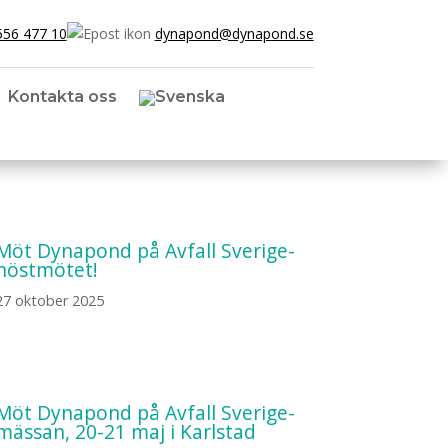
556 477 10
dynapond@dynapond.se
Kontakta oss
Möt Dynapond på Avfall Sverige-
höstmötet!
27 oktober 2025
Möt Dynapond på Avfall Sverige-
mässan, 20-21 maj i Karlstad