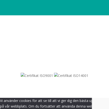
SITEMAP
© 2021-
2026
Dametric
Vi använder cookies för att se till att vi ger dig den bästa upplevelsen
på vår webbplats. Om du fortsätter att använda denna webbplats