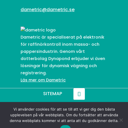
dametric@dametric.se
Dametric är specialiserat på elektronik
för raffinörkontroll inom massa- och
pappersindustrin. Genom vårt
dotterbolag Dynapond erbjuder vi även
lösningar för dynamisk vägning och
registrering.
Läs mer om Dametric
SITEMAP
Vi använder cookies för att se till att vi ger dig den bästa
© 2021-
2026
Dametric
upplevelsen på vår webbplats. Om du fortsätter att använda
denna webbplats kommer vi att anta att du godkänner detta.