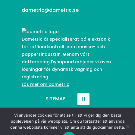
dametric@dametric.se
Dametric är specialiserat på elektronik
för raffinörkontroll inom massa- och
pappersindustrin. Genom vårt
dotterbolag Dynapond erbjuder vi även
lösningar för dynamisk vägning och
registrering.
Läs mer om Dametric
SITEMAP
Vi använder cookies för att se till att vi ger dig den bästa
© 2021-
2026
Dametric
upplevelsen på vår webbplats. Om du fortsätter att använda
denna webbplats kommer vi att anta att du godkänner detta.