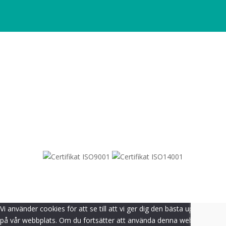
SITEMAP
© 2021-
2026
Dametric
Vi använder cookies för att se till att vi ger dig den bästa upplevelsen
på vår webbplats. Om du fortsätter att använda denna webbplats