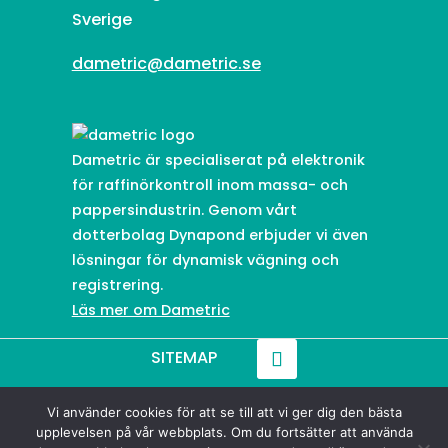
Sverige
dametric@dametric.se
Dametric är specialiserat på elektronik
för raffinörkontroll inom massa- och
pappersindustrin. Genom vårt
dotterbolag Dynapond erbjuder vi även
lösningar för dynamisk vägning och
registrering.
Läs mer om Dametric
SITEMAP
Vi använder cookies för att se till att vi ger dig den bästa
© 2021-
2026
Dametric
upplevelsen på vår webbplats. Om du fortsätter att använda