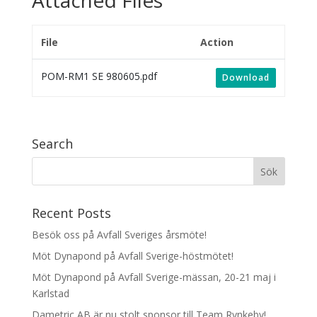
Attached Files
File
Action
POM-RM1 SE 980605.pdf
Download
Search
Recent Posts
Besök oss på Avfall Sveriges årsmöte!
Möt Dynapond på Avfall Sverige-höstmötet!
Möt Dynapond på Avfall Sverige-mässan, 20-21 maj i
Karlstad
Dametric AB är nu stolt sponsor till Team Rynkeby!