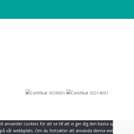
SITEMAP
© 2021-
2026
Dametric
Vi använder cookies för att se till att vi ger dig den bästa upplevelsen
på vår webbplats. Om du fortsätter att använda denna webbplats