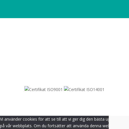
SITEMAP
© 2021-
2026
Dametric
Vi använder cookies för att se till att vi ger dig den bästa upplevelsen
på vår webbplats. Om du fortsätter att använda denna webbplats