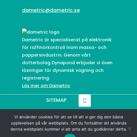
dametric@dametric.se
Dametric är specialiserat på elektronik
för raffinörkontroll inom massa- och
pappersindustrin. Genom vårt
dotterbolag Dynapond erbjuder vi även
lösningar för dynamisk vägning och
registrering.
Läs mer om Dametric
SITEMAP
Vi använder cookies för att se till att vi ger dig den bästa
© 2021-
2026
Dametric
upplevelsen på vår webbplats. Om du fortsätter att använda
denna webbplats kommer vi att anta att du godkänner detta.