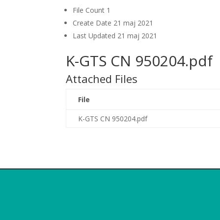
File Count
1
Create Date
21 maj 2021
Last Updated
21 maj 2021
K-GTS CN 950204.pdf
Attached Files
File
K-GTS CN 950204.pdf