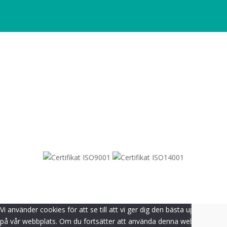
SITEMAP
© 2021-
2026
Dametric
Vi använder cookies för att se till att vi ger dig den bästa upplevelsen
på vår webbplats. Om du fortsätter att använda denna webbplats