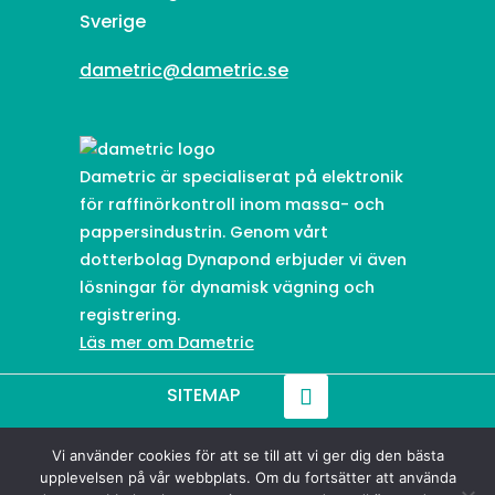
Sverige
dametric@dametric.se
Dametric är specialiserat på elektronik
för raffinörkontroll inom massa- och
pappersindustrin. Genom vårt
dotterbolag Dynapond erbjuder vi även
lösningar för dynamisk vägning och
registrering.
Läs mer om Dametric
SITEMAP
Vi använder cookies för att se till att vi ger dig den bästa
© 2021-
2026
Dametric
upplevelsen på vår webbplats. Om du fortsätter att använda