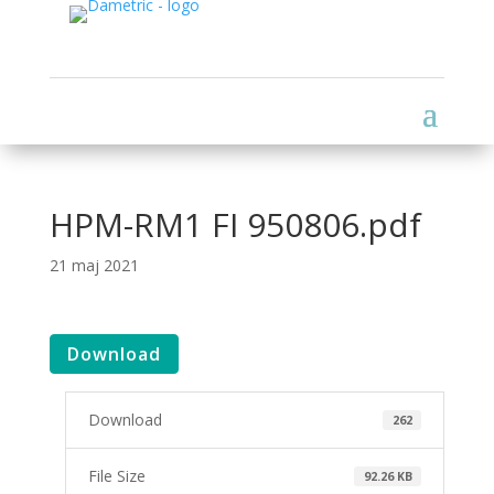
HPM-RM1 FI 950806.pdf
21 maj 2021
Download
Download
262
File Size
92.26 KB