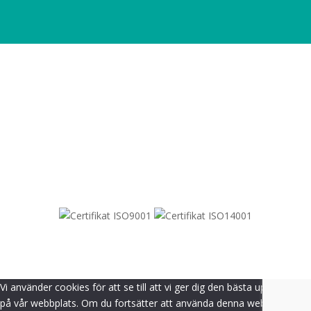
SITEMAP
© 2021-
2026
Dametric
Vi använder cookies för att se till att vi ger dig den bästa upplevelsen
på vår webbplats. Om du fortsätter att använda denna webbplats