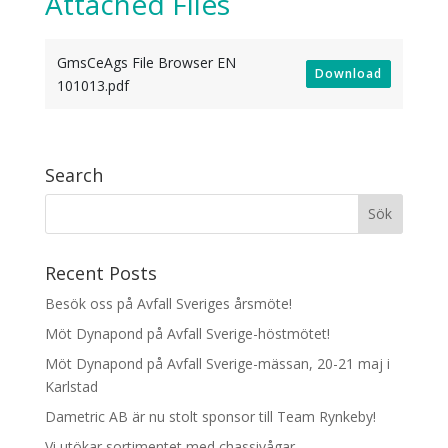
Attached Files
GmsCeAgs File Browser EN
Download
101013.pdf
Search
Recent Posts
Besök oss på Avfall Sveriges årsmöte!
Möt Dynapond på Avfall Sverige-höstmötet!
Möt Dynapond på Avfall Sverige-mässan, 20-21 maj i
Karlstad
Dametric AB är nu stolt sponsor till Team Rynkeby!
Vi utökar sortimentet med chassivågar