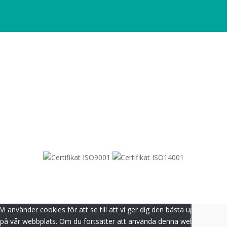
SITEMAP
© 2021-
2026
Dametric
Vi använder cookies för att se till att vi ger dig den bästa upplevelsen
på vår webbplats. Om du fortsätter att använda denna webbplats