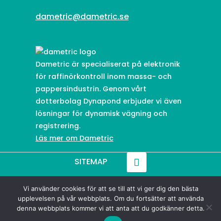
dametric@dametric.se
Dametric är specialiserat på elektronik
för raffinörkontroll inom massa- och
pappersindustrin. Genom vårt
dotterbolag Dynapond erbjuder vi även
lösningar för dynamisk vägning och
registrering.
Läs mer om Dametric
SITEMAP
Vi använder cookies för att se till att vi ger dig den bästa
© 2021-
2026
Dametric
upplevelsen på vår webbplats. Om du fortsätter att använda
denna webbplats kommer vi att anta att du godkänner detta.