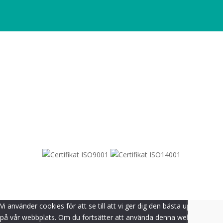
SITEMAP
© 2021-
2026
Dametric
Vi använder cookies för att se till att vi ger dig den bästa upplevelsen
på vår webbplats. Om du fortsätter att använda denna webbplats