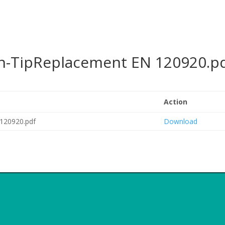
on-TipReplacement EN 120920.p
Action
 120920.pdf
Download