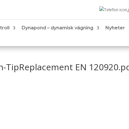
troll
Dynapond – dynamisk vägning
Nyheter
on-TipReplacement EN 120920.p