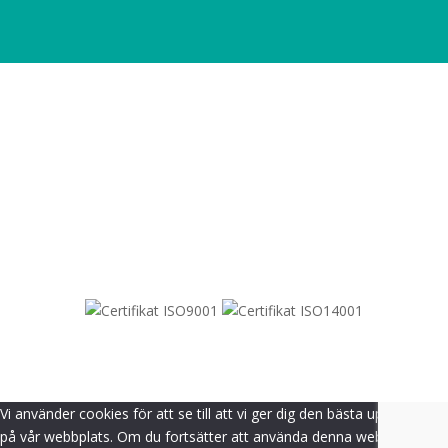
SITEMAP
© 2021-
2026
Dametric
Vi använder cookies för att se till att vi ger dig den bästa upplevelsen
på vår webbplats. Om du fortsätter att använda denna webbplats