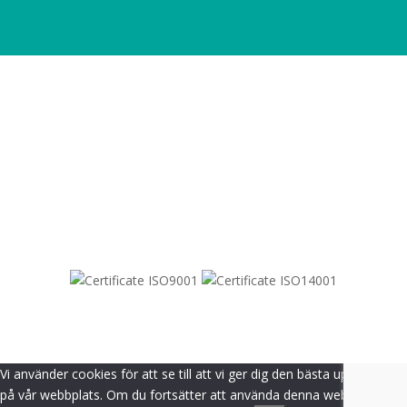
SITEMAP
© 2021-
2026
Dametric
Vi använder cookies för att se till att vi ger dig den bästa upplevelsen
på vår webbplats. Om du fortsätter att använda denna webbplats