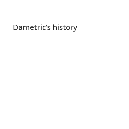
Dametric’s history
1976
1979
TDC
sensor (True Disc Clearance)
1982