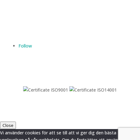
SITEMAP
Follow
© 2021-
2026
Dametric
Close
Vi använder cookies för att se till att vi ger dig den bästa
upplevelsen på vår webbplats. Om du fortsätter att använda denna