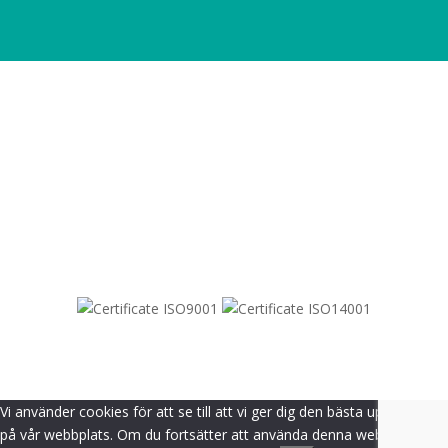
SITEMAP
© 2021-
2026
Dametric
Vi använder cookies för att se till att vi ger dig den bästa upplevelsen
på vår webbplats. Om du fortsätter att använda denna webbplats