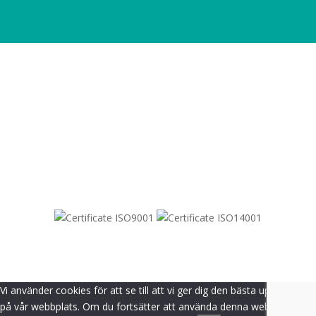
SITEMAP
© 2021-
2026
Dametric
Vi använder cookies för att se till att vi ger dig den bästa upplevelsen
på vår webbplats. Om du fortsätter att använda denna webbplats