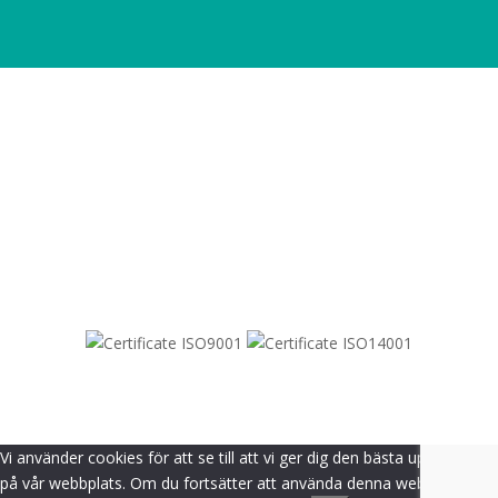
SITEMAP
© 2021-
2026
Dametric
Vi använder cookies för att se till att vi ger dig den bästa upplevelsen
på vår webbplats. Om du fortsätter att använda denna webbplats