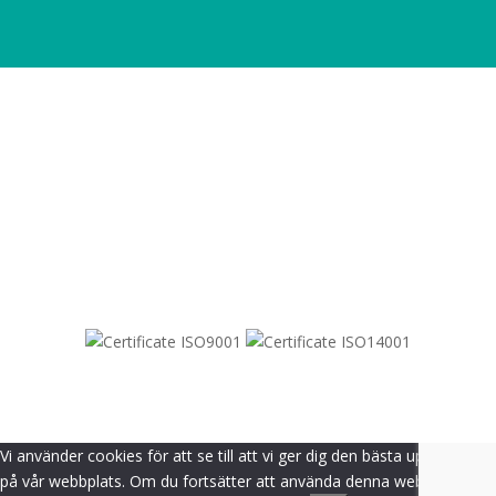
SITEMAP
© 2021-
2026
Dametric
Vi använder cookies för att se till att vi ger dig den bästa upplevelsen
på vår webbplats. Om du fortsätter att använda denna webbplats