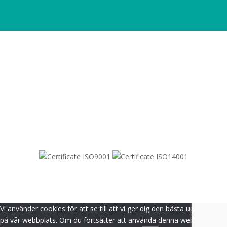
SITEMAP
© 2021-
2026
Dametric
Vi använder cookies för att se till att vi ger dig den bästa upplevelsen
på vår webbplats. Om du fortsätter att använda denna webbplats