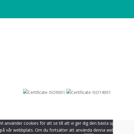
SITEMAP
© 2021-
2026
Dametric
Vi använder cookies för att se till att vi ger dig den bästa upplevelsen
på vår webbplats. Om du fortsätter att använda denna webbplats